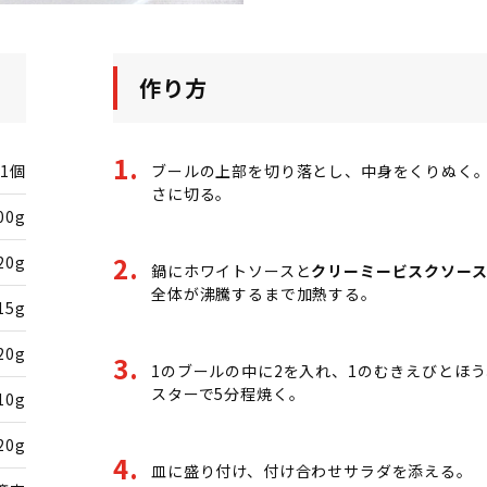
作り方
1個
ブールの上部を切り落とし、中身をくりぬく
さに切る。
00g
20g
鍋にホワイトソースと
クリーミービスクソー
全体が沸騰するまで加熱する。
15g
20g
1のブールの中に2を入れ、1のむきえびとほ
スターで5分程焼く。
10g
20g
皿に盛り付け、付け合わせサラダを添える。