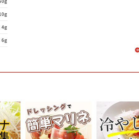
60g
10g
4g
6g