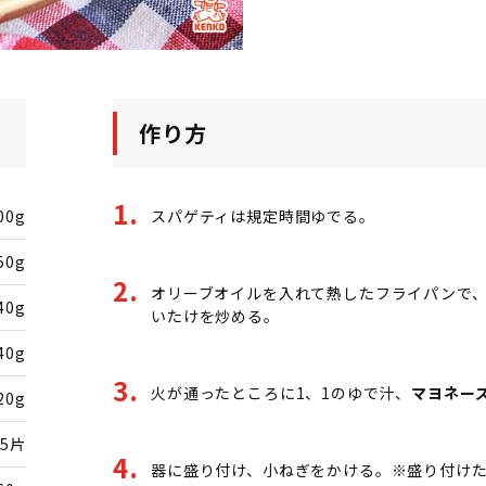
作り方
00g
スパゲティは規定時間ゆでる。
50g
オリーブオイルを入れて熱したフライパンで
40g
いたけを炒める。
40g
火が通ったところに1、1のゆで汁、
マヨネー
20g
.5片
器に盛り付け、小ねぎをかける。※盛り付け