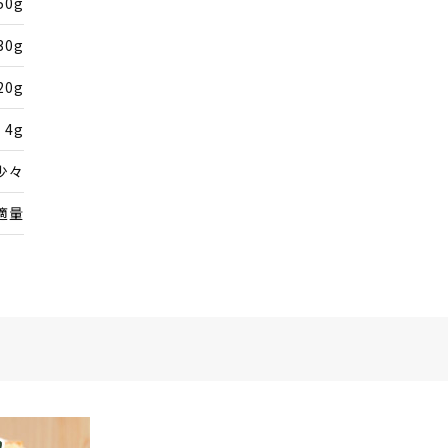
50g
30g
20g
4g
少々
適量