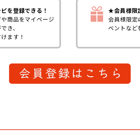
シピを登録できる！
★会員様限
ピや商品をマイページ
会員様限定
ができ、
ベントなど
省けます！