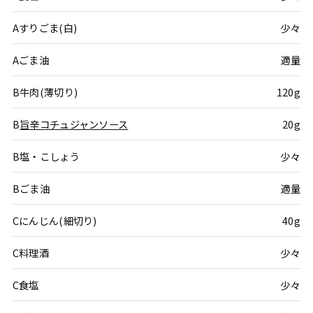
Aすりごま(白)
少々
Aごま油
適量
B牛肉(薄切り)
120g
B
旨辛コチュジャンソース
20g
B塩・こしょう
少々
Bごま油
適量
Cにんじん(細切り)
40g
C料理酒
少々
C食塩
少々