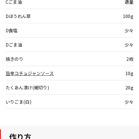
Cごま油
適量
Dほうれん草
100g
D食塩
少々
Dごま油
少々
焼きのり
2枚
旨辛コチュジャンソース
10g
たくあん漬け(細切り)
20g
いりごま(白)
少々
作り方