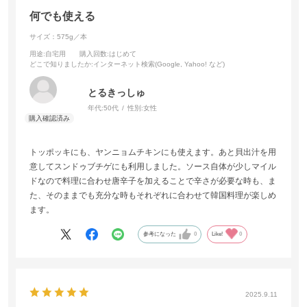
何でも使える
サイズ：575g／本
用途
:自宅用
購入回数
:はじめて
どこで知りましたか
:インターネット検索(Google, Yahoo! など)
とるきっしゅ
年代:
50代
性別:
女性
トッポッキにも、ヤンニョムチキンにも使えます。あと貝出汁を用
意してスンドゥブチゲにも利用しました。ソース自体が少しマイル
ドなので料理に合わせ唐辛子を加えることで辛さが必要な時も、ま
た、そのままでも充分な時もそれぞれに合わせて韓国料理が楽しめ
ます。
参考になった
0
Like!
0
2025.9.11