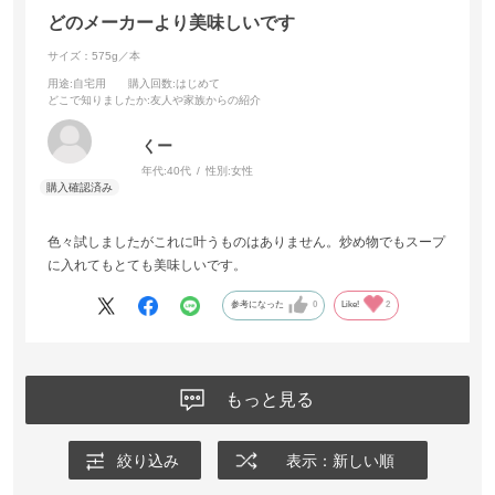
どのメーカーより美味しいです
サイズ：575g／本
用途
:自宅用
購入回数
:はじめて
どこで知りましたか
:友人や家族からの紹介
くー
年代:
40代
性別:
女性
色々試しましたがこれに叶うものはありません。炒め物でもスープ
に入れてもとても美味しいです。
参考になった
0
Like!
2
もっと見る
絞り込み
表示：新しい順