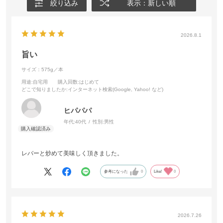
絞り込み
表示：新しい順
2026.8.1
旨い
サイズ：575g／本
用途
:自宅用
購入回数
:はじめて
どこで知りましたか
:インターネット検索(Google, Yahoo! など)
ヒパパパ
年代:
40代
性別:
男性
レバーと炒めて美味しく頂きました。
参考になった
0
Like!
0
2026.7.26