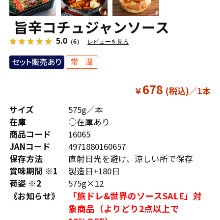
旨辛コチュジャンソース
5.0
（6）
レビューを見る
678
￥
サイズ
575g／本
在庫
○在庫あり
商品コード
16065
JANコード
4971880160657
保存方法
直射日光を避け、涼しい所で保存
賞味期間 ※1
製造日+180日
荷姿 ※2
575g×12
「旅ドレ&世界のソースSALE」対
《お知らせ》
象商品（よりどり2点以上で