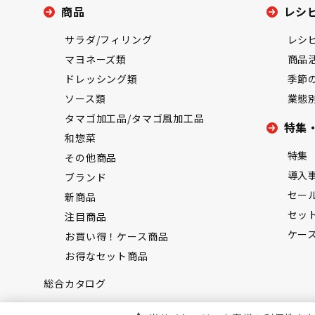
商品
レシ
サラダ/フィリング
レシ
マヨネーズ類
商品
ドレッシング類
季節
ソース類
業態
タマゴ加工品/タマゴ風加工品
特集
和惣菜
特集
その他商品
導入
ブランド
セー
新商品
セッ
注目商品
ケー
お買い得！ケース商品
お得なセット商品
総合カタログ