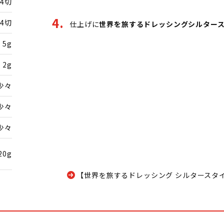
4切
4切
仕上げに
世界を旅するドレッシングシルター
5g
2g
少々
少々
少々
20g
【世界を旅するドレッシング シルタースタ