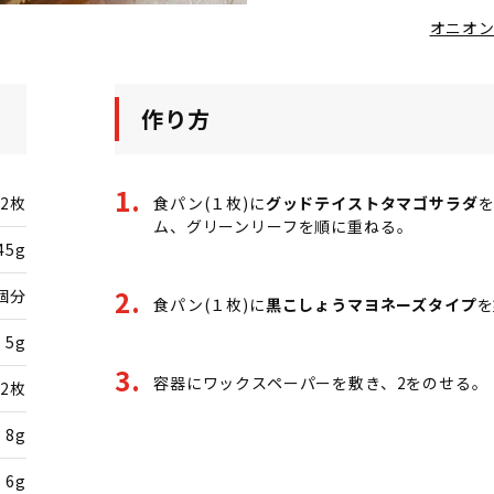
オニオ
作り方
2枚
食パン(１枚)に
グッドテイストタマゴサラダ
ム、グリーンリーフを順に重ねる。
45g
個分
食パン(１枚)に
黒こしょうマヨネーズタイプ
を
5g
容器にワックスペーパーを敷き、2をのせる。
2枚
8g
6g