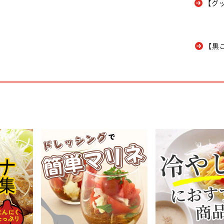
【グ
【黒