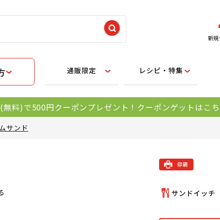
新規
通販限定
レシピ・特集
方
(無料)で500円クーポンプレゼント！クーポンゲットはこ
ムサンド
る