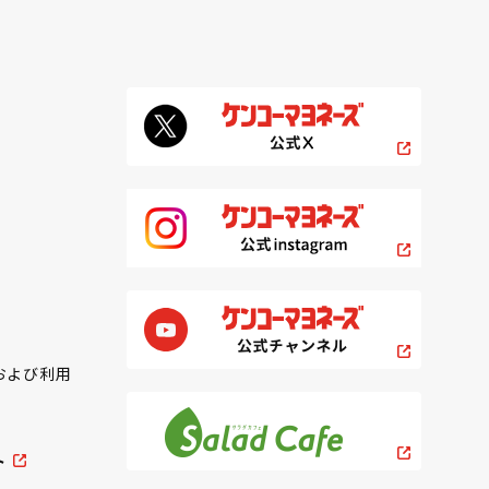
および利用
ト