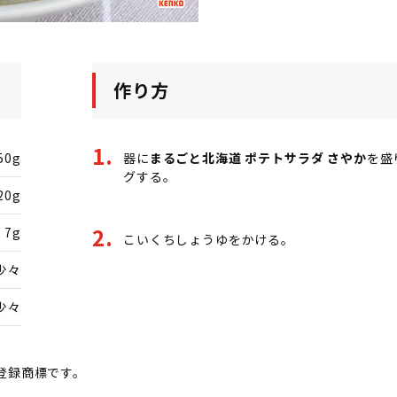
作り方
50g
器に
まるごと北海道 ポテトサラダ さやか
を盛
グする。
20g
7g
こいくちしょうゆをかける。
少々
少々
登録商標です。