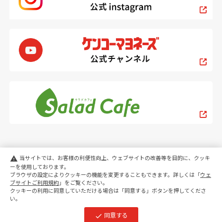
当サイトでは、お客様の利便性向上、ウェブサイトの改善等を目的に、クッキ
warning
ーを使用しております。
ブラウザの設定によりクッキーの機能を変更することもできます。詳しくは「
ウェ
PC
スマートフォン
ブサイトご利用規約
」をご覧ください。
クッキーの利用に同意していただける場合は「同意する」ボタンを押してくださ
い。
copyright KENKO Mayonnaise Co.,Ltd.All rights reserved.
同意する
check