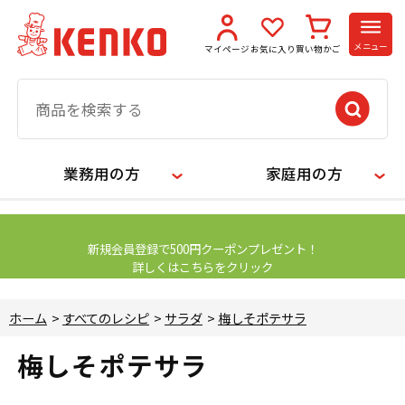
メニュー
マイページ
お気に入り
買い物かご
業務用の方
家庭用の方
【お知らせ】
新規会員登録で500円クーポンプレゼント！
詳しくはこちらをクリック
ホーム
>
すべてのレシピ
>
サラダ
>
梅しそポテサラ
梅しそポテサラ