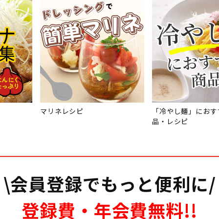
マリネレシピ
「冷やし麺」におす
品・レシピ
\会員登録でもっと便利に/
登録費・年会費無料!!