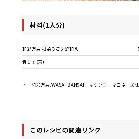
材料(1人分)
和彩万菜 根菜のごま酢和え
青じそ(葉)
・「和彩万菜/WASAI BANSAI」はケンコーマヨネー
このレシピの関連リンク