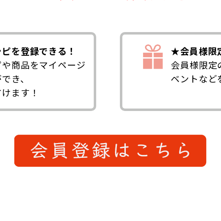
シピを登録できる！
★会員様限
ピや商品をマイページ
会員様限定
ができ、
ベントなど
省けます！