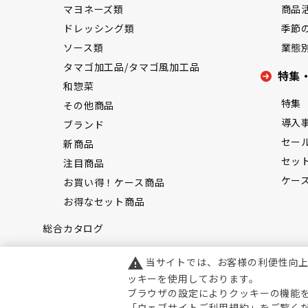
マヨネーズ類
商品
ドレッシング類
季節
ソース類
業態
タマゴ加工品/タマゴ風加工品
特集
和惣菜
特集
その他商品
導入
ブランド
セー
新商品
セッ
注目商品
ケー
お買い得！ケース商品
お得なセット商品
総合カタログ
当サイトでは、お客様の利便性向
warning
ッキーを使用しております。
ブラウザの設定によりクッキーの機能
「
ウェブサイトご利用規約
」をご覧く