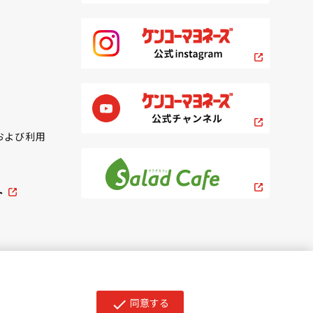
および利用
ト
同意する
check