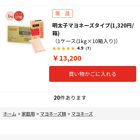
明太子マヨネーズタイプ(1,320円/
箱)
（1ケース(1kg×10箱入り)）
4.9
（7）
￥13,200
買い物かごに入れる
20
件あります
ホーム
>
家庭用
>
マヨネーズ類
>
マヨネーズ