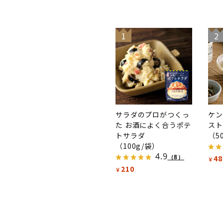
1
2
サラダのプロがつくっ
ケン
た お酒によく合うポテ
スト
トサラダ
（5
（100g/袋）
4.9
（8）
48
￥
210
￥