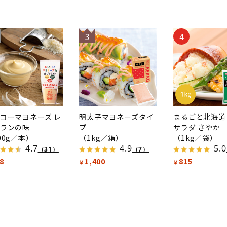
3
4
コーマヨネーズ レ
明太子マヨネーズタイ
まるごと北海道
ランの味
プ
サラダ さやか
00g／本）
（1kg／箱）
（1kg／袋）
4.7
4.9
5.0
（31）
（7）
8
1,400
815
￥
￥