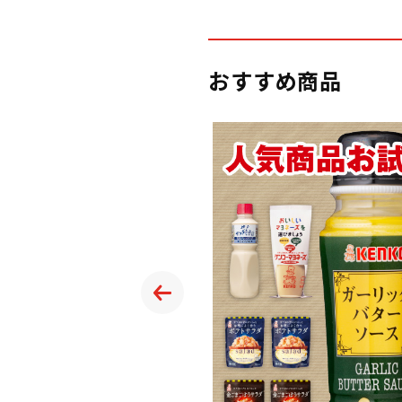
おすすめ商品
タ醤油
サイクル！宮城県産のホ
まらないガーリックバタ
てり満足度の高い味わい
熱が可能なので、温めて
みに。さらに炒飯やパス
料理の幅が広がります。