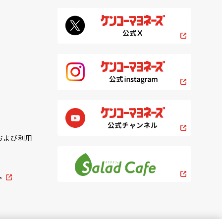
および利用
ト