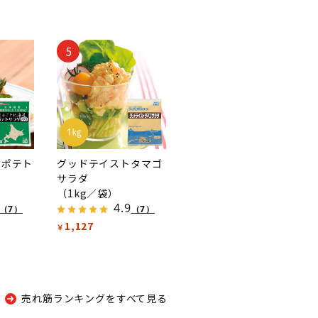
5
 ポテト
グッドテイストタマゴ
サラダ
（1kg／袋）
4.9
（7）
（7）
1,127
￥
売れ筋ランキングをすべて見る