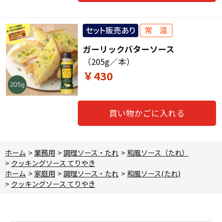
ガーリックバターソース
（205g／本）
￥430
買い物かごに入れる
ホーム
>
業務用
>
調理ソース・たれ
>
和風ソース（たれ）
>
クッキングソース てりやき
ホーム
>
家庭用
>
調理ソース・たれ
>
和風ソース(たれ)
>
クッキングソース てりやき