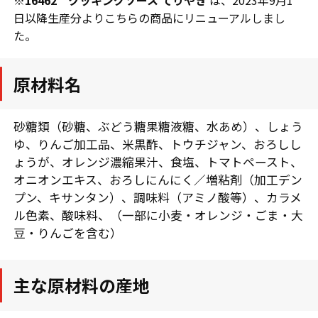
※
16462 クッキングソース てりやき
は、2023年9月1
日以降生産分よりこちらの商品にリニューアルしまし
た。
原材料名
砂糖類（砂糖、ぶどう糖果糖液糖、水あめ）、しょう
ゆ、りんご加工品、米黒酢、トウチジャン、おろしし
ょうが、オレンジ濃縮果汁、食塩、トマトペースト、
オニオンエキス、おろしにんにく／増粘剤（加工デン
プン、キサンタン）、調味料（アミノ酸等）、カラメ
ル色素、酸味料、（一部に小麦・オレンジ・ごま・大
豆・りんごを含む）
主な原材料の産地