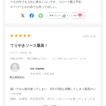
ースの中でも上位に来るくらいです。リピート購入予定。
スーパーとかの店でも売ってほしい。
参考になった
0
Like!
0
2025.12.30
てりやきソース最高！
サイズ：1200g／本
用途
:自宅用
購入回数
:はじめて
どこで知りましたか
:TV・ラジオ
no name
年代:
40代
性別:
女性
届いてから毎日使ってしまい、5日で2割も消費してしまう最高のソ
ースです。
鶏肉、白身魚、目玉焼き等、全てにこのソースを使ってしまってま
す。