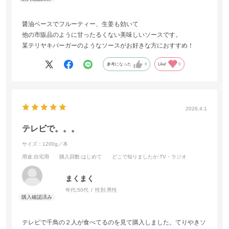
醤油ベースでフルーティー、生姜も効いて
他の市販品のように甘ったるくない美味しいソースです。
某テリヤキバーガーのようなソースがお好きな方におすすめ！
参考になった
0
Like!
0
2026.4.1
テレビで。。。
サイズ：1200g／本
用途
:自宅用
購入回数
:はじめて
どこで知りましたか
:TV・ラジオ
まくまく
年代:
50代
性別:
男性
テレビで千鳥の２人が食べてるのを見て購入しました。てりやきソ