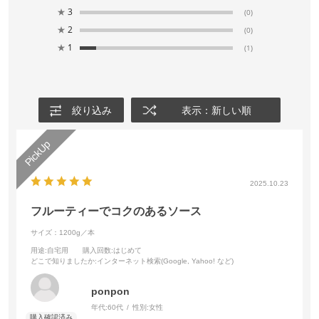
★
3
(0)
★
2
(0)
★
1
(1)
絞り込み
表示：新しい順
2025.10.23
フルーティーでコクのあるソース
サイズ：1200g／本
用途
:自宅用
購入回数
:はじめて
どこで知りましたか
:インターネット検索(Google, Yahoo! など)
ponpon
年代:
60代
性別:
女性