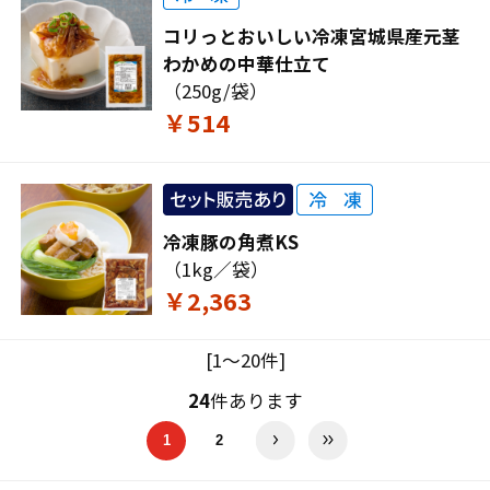
コリっとおいしい冷凍宮城県産元茎
わかめの中華仕立て
（250g/袋）
￥514
冷凍豚の角煮KS
（1kg／袋）
￥2,363
[1～20件]
24
件あります
1
2