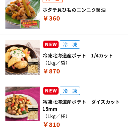
ホタテ貝ひものニンニク醤油
￥360
冷凍北海道産ポテト 1/4カット
（1kg／袋）
￥870
冷凍北海道産ポテト ダイスカット
15mm
（1kg／袋）
￥810