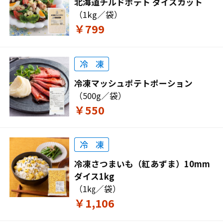
北海道チルドポテト ダイスカット
（1kg／袋）
￥799
冷凍マッシュポテトポーション
（500g／袋）
￥550
冷凍さつまいも（紅あずま）10mm
ダイス1kg
（1㎏／袋）
￥1,106