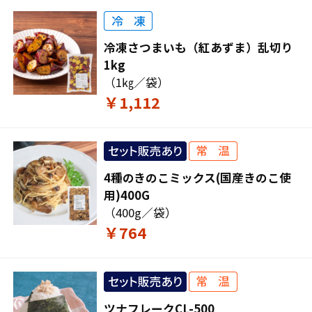
冷凍さつまいも（紅あずま）乱切り
1kg
（1㎏／袋）
￥1,112
4種のきのこミックス(国産きのこ使
用)400G
（400g／袋）
￥764
ツナフレークCL-500