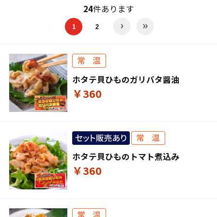
24
件あります
1
2
ホタテ貝ひものガリバタ醤油
￥360
ホタテ貝ひものトマト煮込み
￥360