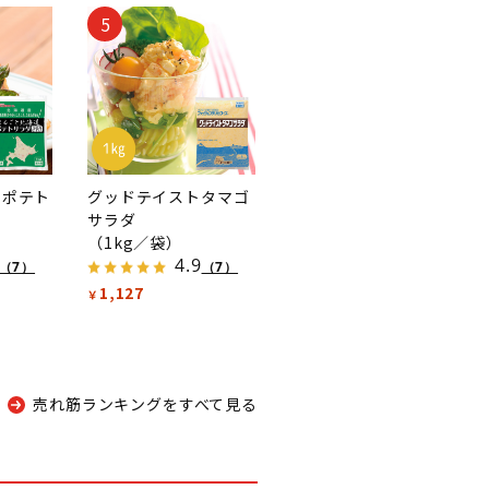
5
 ポテト
グッドテイストタマゴ
サラダ
（1kg／袋）
4.9
（7）
（7）
1,127
￥
売れ筋ランキングをすべて見る