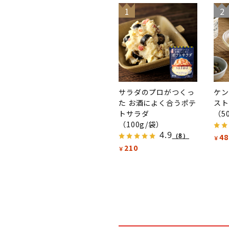
1
2
サラダのプロがつくっ
ケン
た お酒によく合うポテ
スト
トサラダ
（5
（100g/袋）
4.9
（8）
48
￥
210
￥