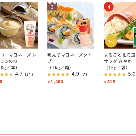
3
4
コーマヨネーズ レ
明太子マヨネーズタイ
まるごと北海道
ランの味
プ
サラダ さやか
00g／本）
（1kg／箱）
（1kg／袋）
4.7
4.9
5.0
（31）
（7）
8
1,400
815
￥
￥