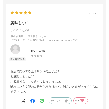
2026.3.3
美味しい！
サイズ：1kg／袋
用途
:自宅用
購入回数
:はじめて
どこで知りましたか
:SNS (Twitter, Facebook, Instagram など)
no name
年代:
50代
お店で売ってる玉子サンドの玉子だ！
と感動しました^ ^
大容量でもりもり食べてしまいました。
噛みごたえ？卵の白身だと思うけれど、噛みごたえがあってさらに
満足でした。
参考になった
0
Like!
0