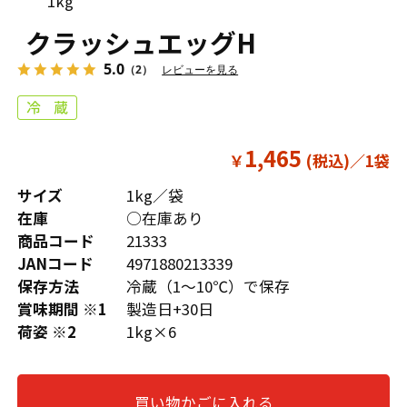
1kg
クラッシュエッグH
5.0
（2）
レビューを見る
1,465
￥
サイズ
1kg／袋
在庫
○在庫あり
商品コード
21333
JANコード
4971880213339
保存方法
冷蔵（1～10℃）で保存
賞味期間 ※1
製造日+30日
荷姿 ※2
1kg×6
買い物かごに入れる