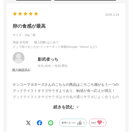
2026.3.24
卵の食感が最高
サイズ：1kg／袋
用途
:自宅用
購入回数
:はじめて
どこで知りましたか
:インターネット検索(Google, Yahoo! など)
影武者っち
年代:
30代
性別:
男性
ケンコーマヨネーズさんのこちらの商品はごろごろ感がもう一つの
グッドテイストタマゴサラダよりあり、触感が食べ応えが満点！
グッドテイストタマゴサラダはその名の通りサラダによく合うもの
に対してこちらは食パンやバケット等にのせて主食として楽しめま
続きを読む
す。
味も控えめな塩味がありとてもおいしいです！毎日卵サンドがだべ
れて幸せです！
参考になった
0
Like!
0