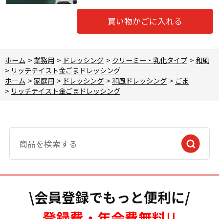
買い物かごに入れる
ホーム
>
業務用
>
ドレッシング
>
クリーミー・乳化タイプ
>
和風
>
リッチテイスト金ごまドレッシング
ホーム
>
家庭用
>
ドレッシング
>
和風ドレッシング
>
ごま
>
リッチテイスト金ごまドレッシング
\会員登録でもっと便利に/
登録費・年会費無料!!