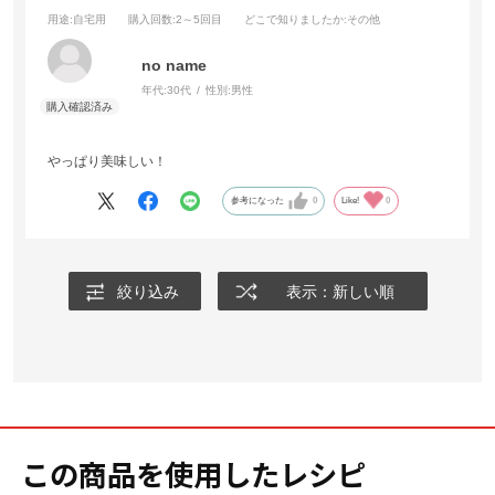
用途
:自宅用
購入回数
:2～5回目
どこで知りましたか
:その他
no name
年代:
30代
性別:
男性
やっぱり美味しい！
参考になった
0
Like!
0
絞り込み
表示：新しい順
この商品を使用したレシピ