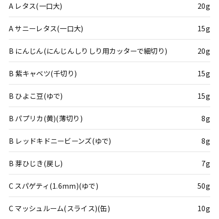
A レタス(一口大)
20g
A サニーレタス(一口大)
15g
B にんじん(にんじんしりしり用カッターで細切り)
20g
B 紫キャベツ(千切り)
15g
B ひよこ豆(ゆで)
15g
B パプリカ(黄)(薄切り)
8g
B レッドキドニービーンズ(ゆで)
8g
B 芽ひじき(戻し)
7g
C スパゲティ(1.6mm)(ゆで)
50g
C マッシュルーム(スライス)(缶)
10g