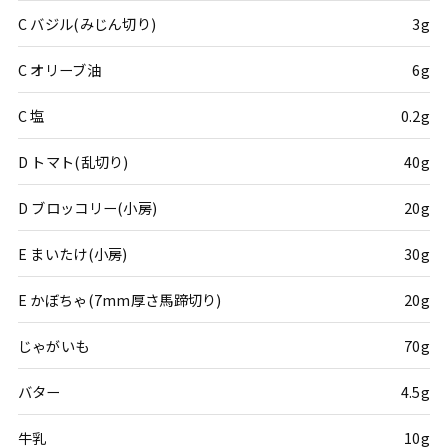
C バジル(みじん切り)
3g
C オリーブ油
6g
C 塩
0.2g
D トマト(乱切り)
40g
D ブロッコリー(小房)
20g
E まいたけ(小房)
30g
E かぼちゃ(7mm厚さ馬蹄切り)
20g
じゃがいも
70g
バター
4.5g
牛乳
10g