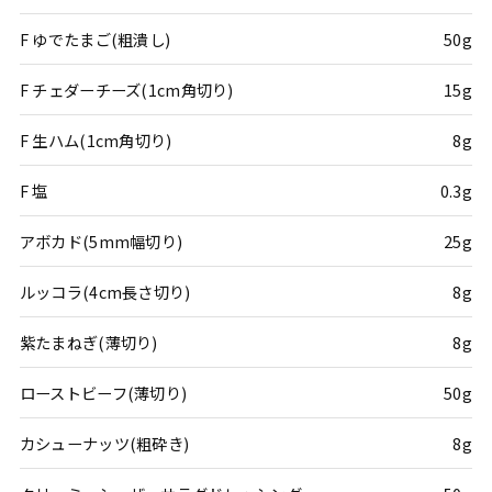
F ゆでたまご(粗潰し)
50g
F チェダーチーズ(1cm角切り)
15g
F 生ハム(1cm角切り)
8g
F 塩
0.3g
アボカド(5mm幅切り)
25g
ルッコラ(4cm長さ切り)
8g
紫たまねぎ(薄切り)
8g
ローストビーフ(薄切り)
50g
カシューナッツ(粗砕き)
8g