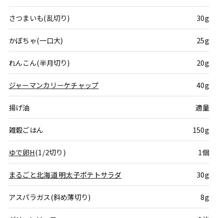
さつまいも(乱切り)
30g
かぼちゃ(一口大)
25g
れんこん(半月切り)
20g
ジャーマンカリーケチャップ
40g
揚げ油
適量
雑穀ごはん
150g
ゆで卵H
(1/2切り)
1個
まるごと北海道 明太子ポテトサラダ
30g
アスパラガス(斜め薄切り)
8g