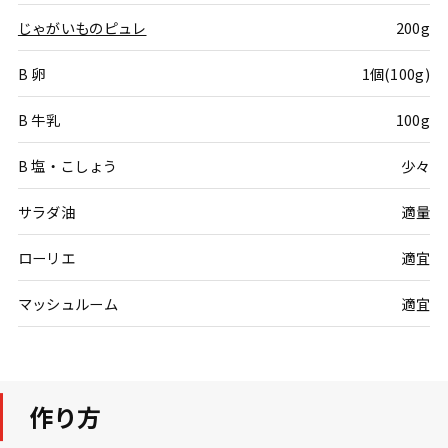
じゃがいものピュレ
200g
B 卵
1個(100g)
B 牛乳
100g
B 塩・こしょう
少々
サラダ油
適量
ローリエ
適宜
マッシュルーム
適宜
作り方