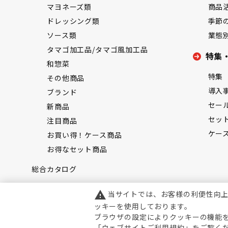
マヨネーズ類
商品
ドレッシング類
季節
ソース類
業態
タマゴ加工品/タマゴ風加工品
特集
和惣菜
特集
その他商品
導入
ブランド
セー
新商品
セッ
注目商品
ケー
お買い得！ケース商品
お得なセット商品
総合カタログ
当サイトでは、お客様の利便性向
warning
ッキーを使用しております。
ブラウザの設定によりクッキーの機能
「
ウェブサイトご利用規約
」をご覧く