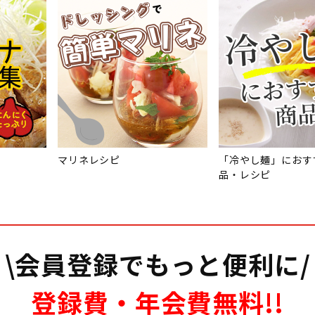
マリネレシピ
「冷やし麺」におす
品・レシピ
\会員登録でもっと便利に/
登録費・年会費無料!!