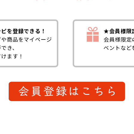
シピを登録できる！
★会員様限
ピや商品をマイページ
会員様限定
ができ、
ベントなど
省けます！