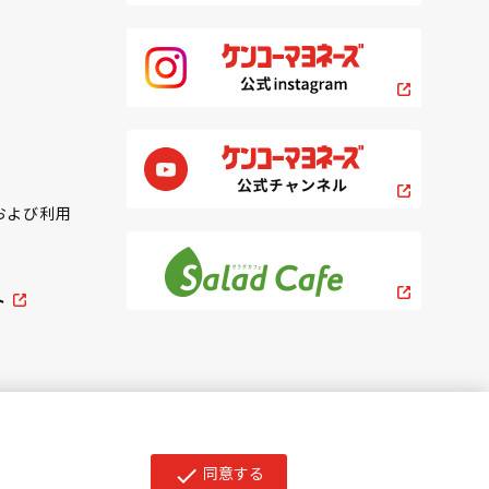
および利用
ト
同意する
check