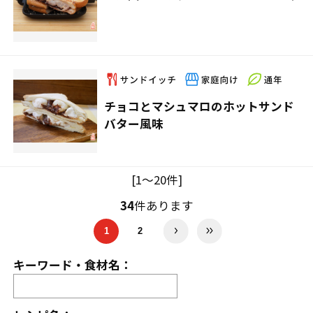
チョコとマシュマロのホットサンド
バター風味
[1～20件]
34
件あります
1
2
キーワード・食材名：