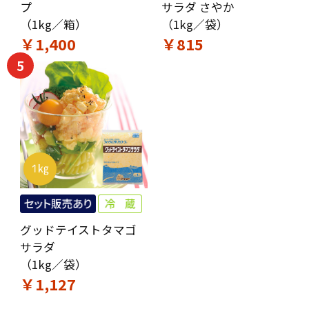
プ
サラダ さやか
（1kg／箱）
（1kg／袋）
￥1,400
￥815
5
グッドテイストタマゴ
サラダ
（1kg／袋）
￥1,127