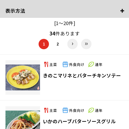
表示方法
[1～20件]
34
件あります
1
2
きのこマリネとバターチキンソテー
いかのハーブバターソースグリル