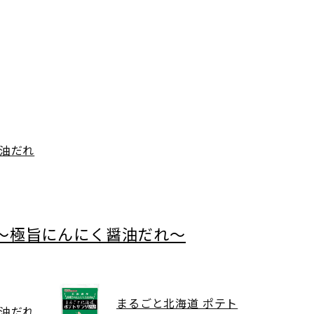
油だれ
～極旨にんにく醤油だれ～
まるごと北海道 ポテト
油だれ