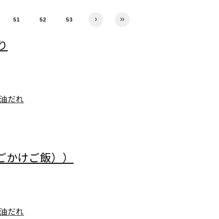
51
52
53
り
油だれ
ごかけご飯））
油だれ