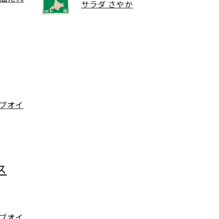
サラダ さやか
ブオイ
ス
ブオイ