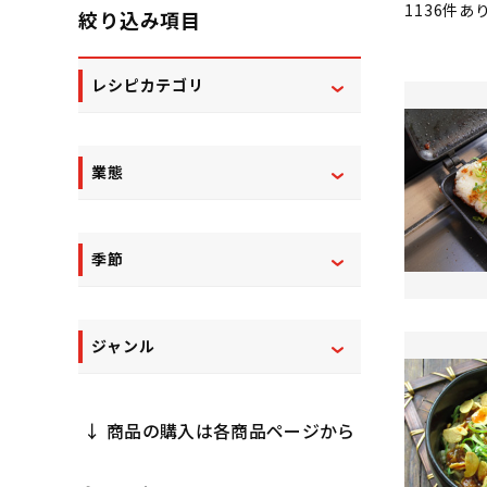
1136
件あ
絞り込み項目
レシピカテゴリ
業態
季節
ジャンル
↓ 商品の購入は各商品ページから