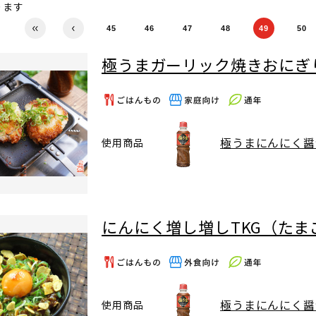
ります
45
46
47
48
49
50
極うまガーリック焼きおにぎ
極うまにんにく醤
使用商品
にんにく増し増しTKG（たま
極うまにんにく醤
使用商品