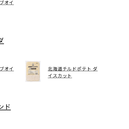
ブオイ
ダ
ブオイ
北海道チルドポテト ダ
イスカット
ンド