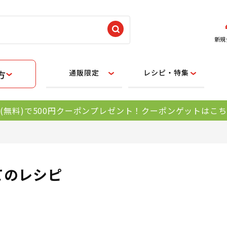
新規
通販限定
レシピ・特集
方
(無料)で500円クーポンプレゼント！クーポンゲットはこ
てのレシピ