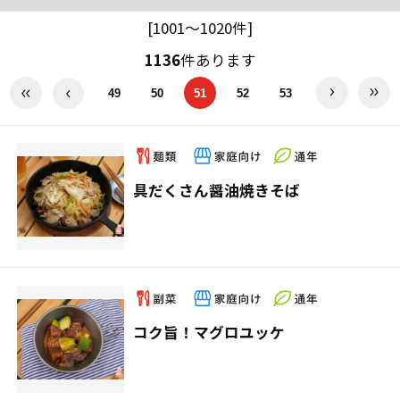
[1001～1020件]
1136
件あります
49
50
51
52
53
具だくさん醤油焼きそば
コク旨！マグロユッケ