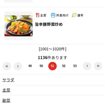
旨辛豚野菜炒め
[1001～1020件]
1136
件あります
49
50
51
52
53
サラダ
主菜
副菜