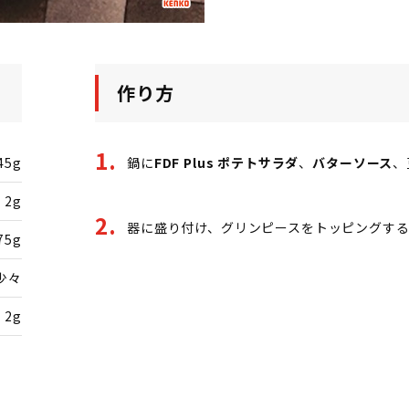
作り方
45g
鍋に
FDF Plus ポテトサラダ
、
バターソース
、
2g
器に盛り付け、グリンピースをトッピングす
75g
少々
2g