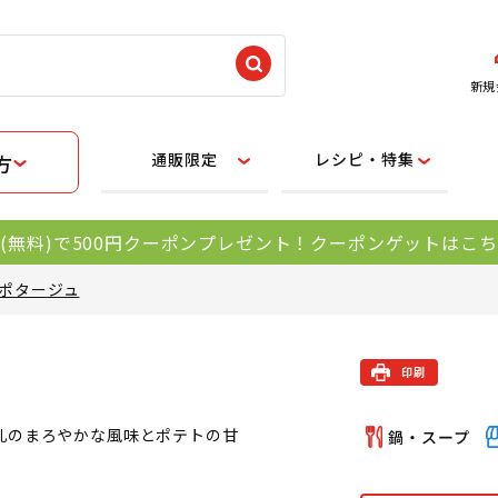
新規
通販限定
レシピ・特集
方
(無料)で500円クーポンプレゼント！クーポンゲットはこ
ポタージュ
乳のまろやかな風味とポテトの甘