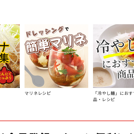
マリネレシピ
「冷やし麺」におす
品・レシピ