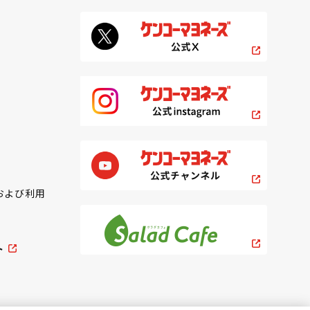
および利用
ト