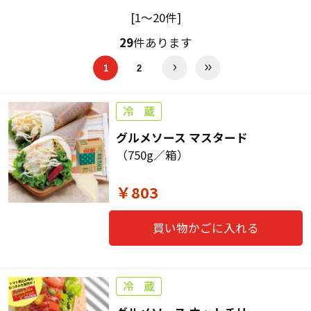
[1～20件]
29
件あります
1
2
グルメソース マスタード
（750g／箱）
￥803
買い物かごに入れる