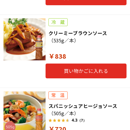
クリーミーブラウンソース
（535g／本）
￥838
買い物かごに入れる
スパニッシュアヒージョソース
（505g／本）
4.3
（7）
￥720