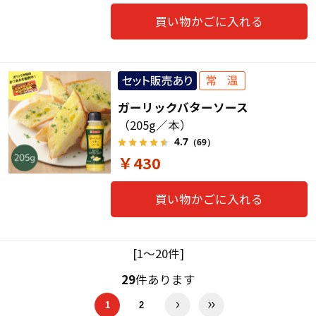
買い物かごに入れる
ガーリックバターソース
（205g／本）
4.7
（69）
￥430
買い物かごに入れる
[1～20件]
29
件あります
1
2