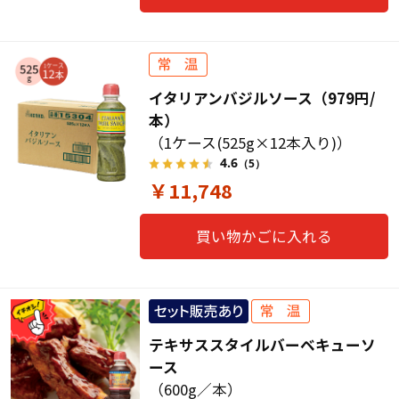
イタリアンバジルソース（979円/
本）
（1ケース(525g×12本入り)）
4.6
（5）
￥11,748
買い物かごに入れる
テキサススタイルバーベキューソ
ース
（600g／本）