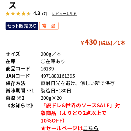
ス
4.3
（7）
レビューを見る
430
￥
サイズ
200g／本
在庫
○在庫あり
商品コード
16139
JANコード
4971880161395
保存方法
直射日光を避け、涼しい所で保存
賞味期間 ※1
製造日+180日
荷姿 ※2
200g×20
「旅ドレ&世界のソースSALE」対
《お知らせ》
象商品（よりどり2点以上で
10％OFF）
★セールページは
こちら