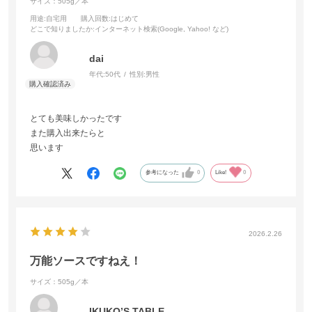
サイズ：505g／本
用途
:自宅用
購入回数
:はじめて
どこで知りましたか
:インターネット検索(Google, Yahoo! など)
dai
年代:
50代
性別:
男性
とても美味しかったです
また購入出来たらと
思います
参考になった
0
Like!
0
2026.2.26
万能ソースですねえ！
サイズ：505g／本
IKUKO’S TABLE