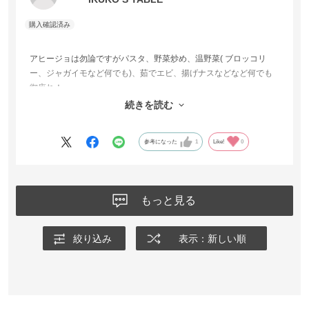
アヒージョは勿論ですがパスタ、野菜炒め、温野菜( ブロッコリ
ー、ジャガイモなど何でも)、茹でエビ、揚げナスなどなど何でも
御座れ！
そのままかけたり下味としても欠かせません。
続きを読む
おウチでも教室(料理)でも大活躍です。
参考になった
1
Like!
0
もっと見る
絞り込み
表示：新しい順