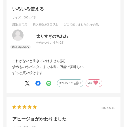
いろいろ使える
サイズ：505g／本
用途
:自宅用
購入回数
:6回目以上
どこで知りましたか
:その他
太りすぎのちわわ
年代:
40代
性別:
女性
これがないと生きていけません(笑)
炒めものやパスタにまで本当に万能で美味しい
ずっと買い続けます
参考になった
0
Like!
0
2026.5.11
アヒージョがかわりました