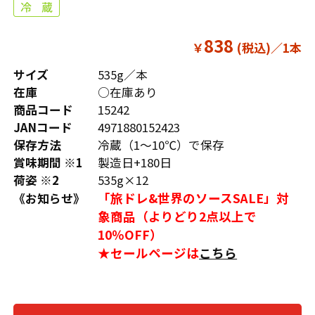
838
￥
サイズ
535g／本
在庫
○在庫あり
商品コード
15242
JANコード
4971880152423
保存方法
冷蔵（1～10℃）で保存
賞味期間 ※1
製造日+180日
荷姿 ※2
535g×12
「旅ドレ&世界のソースSALE」対
《お知らせ》
象商品（よりどり2点以上で
10％OFF）
★セールページは
こちら