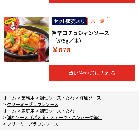
旨辛コチュジャンソース
（575g／本）
￥678
買い物かごに入れる
ホーム
>
業務用
>
調理ソース・たれ
>
洋風ソース
>
クリーミーブラウンソース
ホーム
>
家庭用
>
調理ソース・たれ
>
洋風ソース（パスタ・ステーキ・ハンバーグ等）
>
クリーミーブラウンソース