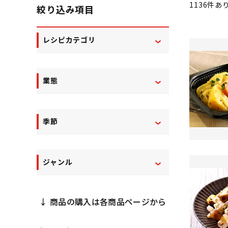
1136
件あ
絞り込み項目
レシピカテゴリ
業態
季節
ジャンル
↓ 商品の購入は各商品ページから