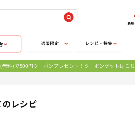
新規
通販限定
レシピ・特集
方
(無料)で500円クーポンプレゼント！クーポンゲットはこ
てのレシピ