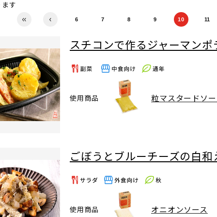
ります
6
7
8
9
10
11
スチコンで作るジャーマンポ
粒マスタードソー
使用商品
ごぼうとブルーチーズの白和
オニオンソース
使用商品