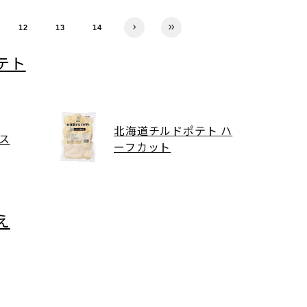
12
13
14
テト
北海道チルドポテト ハ
ス
ーフカット
え