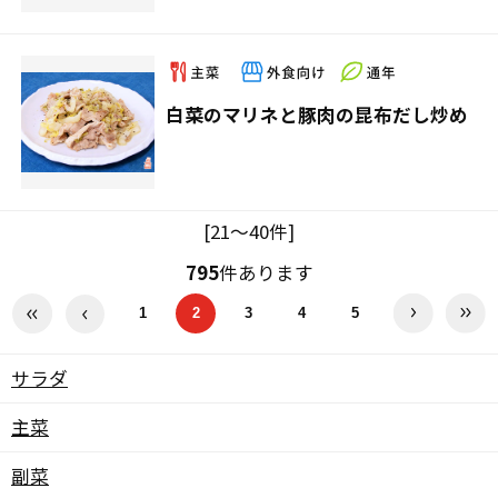
白菜のマリネと豚肉の昆布だし炒め
[21～40件]
795
件あります
1
2
3
4
5
サラダ
主菜
副菜