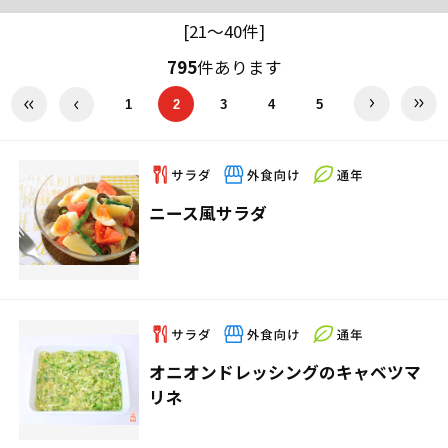
[21～40件]
795
件あります
1
2
3
4
5
ニース風サラダ
オニオンドレッシングのキャベツマ
リネ