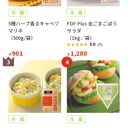
5種ハーブ香るキャベツ
FDF Plus 金ごまごぼう
マリネ
サラダ
（500g/袋）
（1kg／袋）
5.0
（1）
901
1,280
￥
￥
3
4