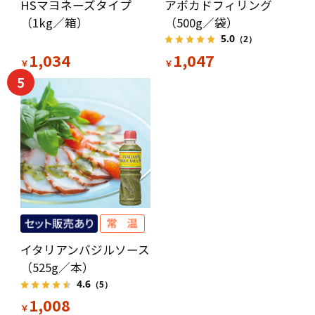
HSマヨネーズタイプ
アボカドフィリング
（1kg／箱）
（500g／袋）
5.0
（2）
1,034
1,047
￥
￥
5
イタリアンバジルソース
（525g／本）
4.6
（5）
1,008
￥