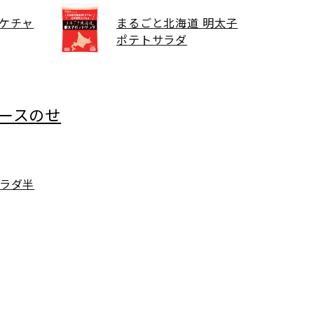
ケチャ
まるごと北海道 明太子
ポテトサラダ
ソースのせ
ラダ半