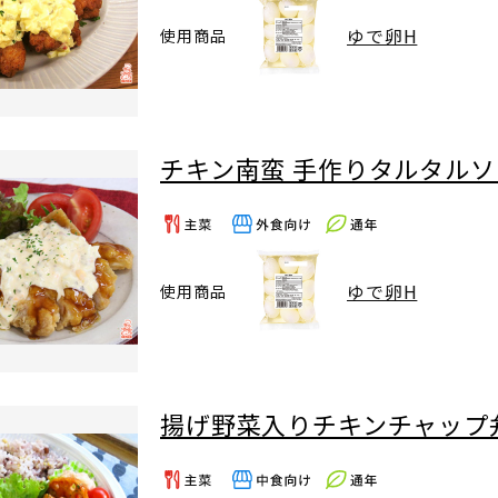
ゆで卵H
使用商品
チキン南蛮 手作りタルタル
ゆで卵H
使用商品
揚げ野菜入りチキンチャップ