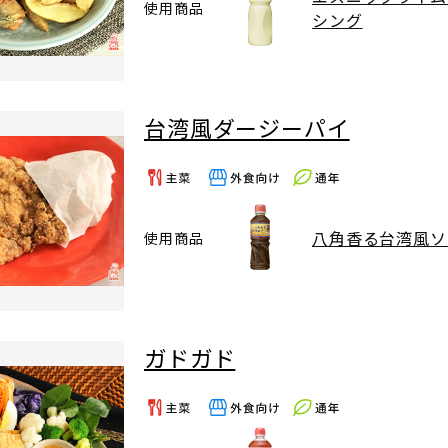
使用商品
シング
台湾風ダージーパイ
八角香る台湾風ソ
使用商品
ガドガド