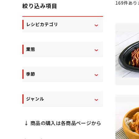
169
件あり
絞り込み項目
レシピカテゴリ
業態
季節
ジャンル
↓ 商品の購入は各商品ページから