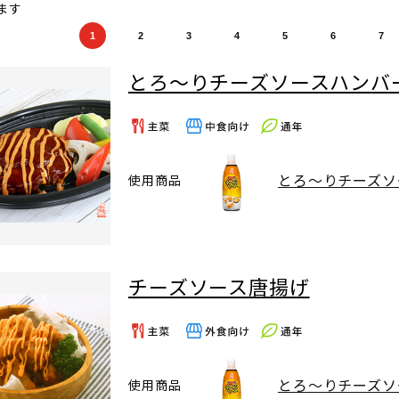
ます
1
2
3
4
5
6
7
とろ～りチーズソースハンバ
とろ～りチーズソ
使用商品
チーズソース唐揚げ
とろ～りチーズソ
使用商品