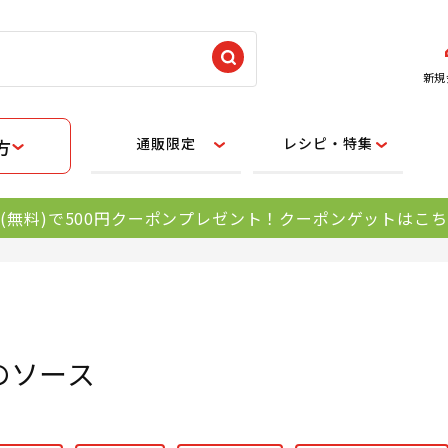
新規
通販限定
レシピ・特集
方
(無料)で500円クーポンプレゼント！クーポンゲットはこ
のソース