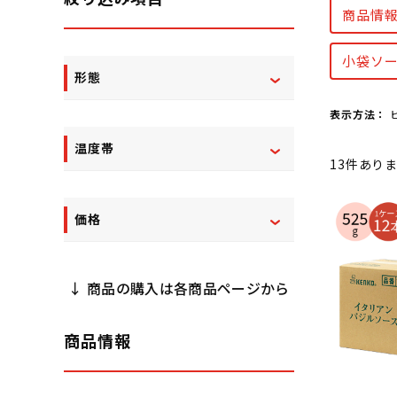
商品情
小袋ソ
形態
表示方法：
温度帯
13
件あり
価格
↓ 商品の購入は各商品ページから
商品情報