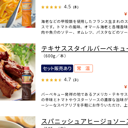
4.5
（8）
￥
海老などの甲殻類を使用したフランス生まれのス
スです。トマトの風味、オマール海老と各種香
肉や魚介のソテー、オムレツ、パスタなどのソー
テキサススタイルバーベキュ
（600g／本）
4.7
（3）
￥
バーベキュー発祥の地であるアメリカ・テキサス
の辛味とトマトやウスターソースの濃厚な旨味が
ーシーなスペアリブを手軽にお作りいただけ、上
スパニッシュアヒージョソー