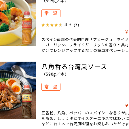
（505g／本）
4.3
（7）
￥
スペイン南部の代表的料理「アヒージョ」をイメ
ーガーリック、フライドガーリックの香りと具材
かけてレンジアップするだけの簡単オペレーショ
八角香る台湾風ソース
（590g／本）
￥
五香粉、八角、ペッパーのスパイシーな香りが
を高め、しょうゆとオイスターエキスで味わい
などこれ１本で台湾風料理をお楽しみいただけま