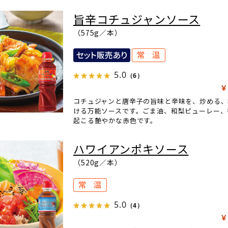
旨辛コチュジャンソース
（575g／本）
5.0
（6）
￥
コチュジャンと唐辛子の旨味と辛味を、炒める
ける万能ソースです。ごま油、和梨ピューレー、
起こる艶やかな赤色です。
ハワイアンポキソース
（520g／本）
5.0
（4）
￥