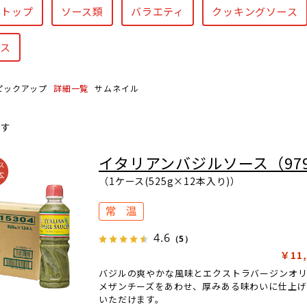
報トップ
ソース類
バラエティ
クッキングソース
ース
ピックアップ
詳細一覧
サムネイル
ます
イタリアンバジルソース（97
（1ケース(525g×12本入り)）
4.6
（5）
￥11,
バジルの爽やかな風味とエクストラバージンオリ
メザンチーズをあわせ、厚みある味わいに仕上げ
いただけます。