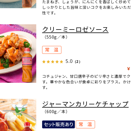
たまねぎ、しょうが、にんにくを香ばしく炒めて
しっかりとした旨味と深いコクをお楽しみいた
性です。
クリーミーロゼソース
（550g／本）
5.0
（2）
￥
コチュジャン、甘口唐辛子のピリ辛さと濃厚でク
す。華やかな色合いが食卓に彩りをプラス。か
す。
ジャーマンカリーケチャップ
（600g／本）