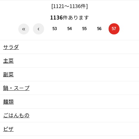
[1121～1136件]
1136
件あります
53
54
55
56
57
サラダ
主菜
副菜
鍋・ス－プ
麺類
ごはんもの
ピザ