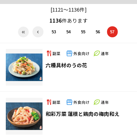
[1121～1136件]
1136
件あります
53
54
55
56
57
六種具材のうの花
和彩万菜 蓮根と鶏肉の梅肉和え