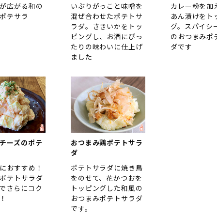
が広がる和の
いぶりがっこと味噌を
カレー粉を加
ポテサラ
混ぜ合わせたポテトサ
あん漬けをト
ラダ。さきいかをトッ
グ。スパイシ
ピングし、お酒にぴっ
のおつまみポ
たりの味わいに仕上げ
ダです
ました
チーズのポテ
おつまみ鶏ポテトサラ
ダ
におすすめ！
ポテトサラダに焼き鳥
ポテトサラダ
をのせて、花かつおを
でさらにコク
トッピングした和風の
！
おつまみポテトサラダ
です。