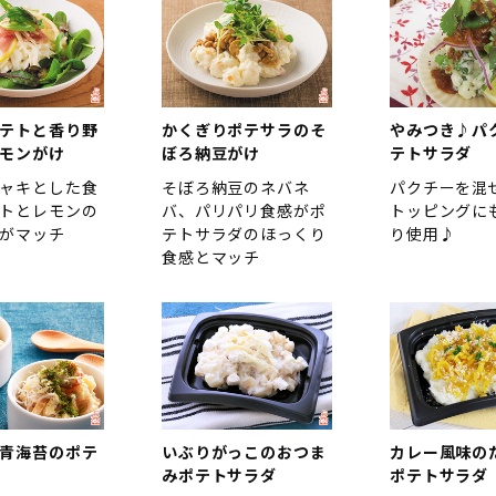
テトと香り野
かくぎりポテサラのそ
やみつき♪パ
モンがけ
ぼろ納豆がけ
テトサラダ
ャキとした食
そぼろ納豆のネバネ
パクチーを混
トとレモンの
バ、パリパリ食感がポ
トッピングに
がマッチ
テトサラダのほっくり
り使用♪
食感とマッチ
青海苔のポテ
いぶりがっこのおつま
カレー風味の
みポテトサラダ
ポテトサラダ