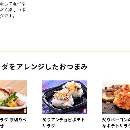
潰して混ぜな
だく楽しいポ
ダです。
ラダをアレンジしたおつまみ
ラダ 厚切りベ
炙りアンチョビポテト
炙りベーコン
せ
サラダ
なポテトサラ