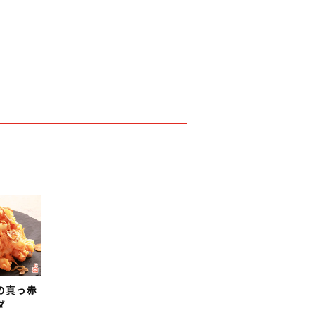
の真っ赤
ダ