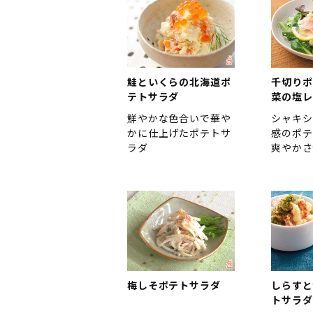
鮭といくらの北海道ポ
千切りポ
テトサラダ
菜の塩レ
鮮やかな色合いで華や
シャキシ
かに仕上げたポテトサ
感のポテ
ラダ
爽やかさ
梅しそポテトサラダ
しらすと
トサラダ