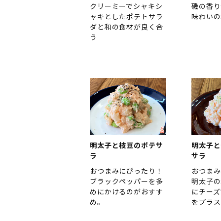
クリーミーでシャキシ
磯の香り
ャキとしたポテトサラ
味わいの
ダと和の食材が良く合
う
明太子と枝豆のポテサ
明太子と
ラ
サラ
おつまみにぴったり！
おつまみ
ブラックペッパーを多
明太子の
めにかけるのがおすす
にチーズ
め。
をプラス