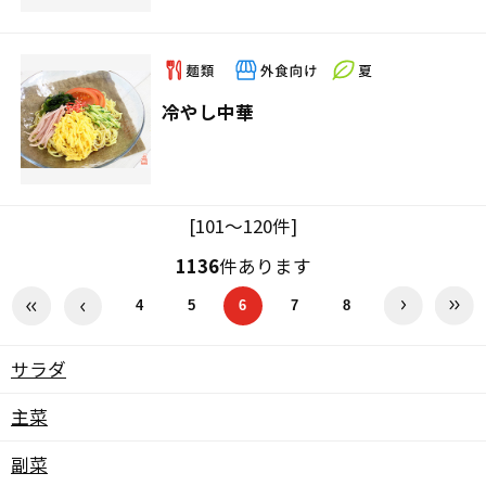
冷やし中華
[101～120件]
1136
件あります
4
5
6
7
8
サラダ
主菜
副菜