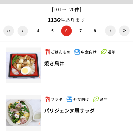
[101～120件]
1136
件あります
4
5
6
7
8
焼き鳥丼
パリジェンヌ風サラダ