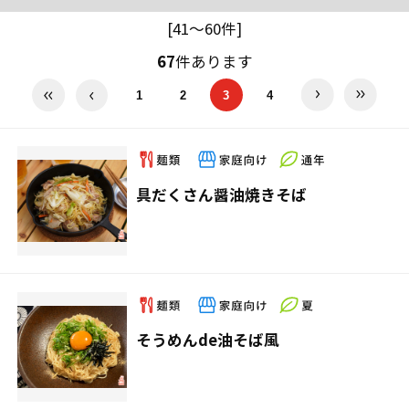
[41～60件]
67
件あります
1
2
3
4
具だくさん醤油焼きそば
そうめんde油そば風