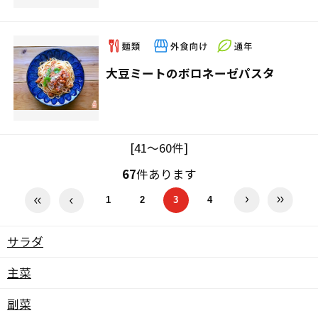
大豆ミートのボロネーゼパスタ
[41～60件]
67
件あります
1
2
3
4
サラダ
主菜
副菜