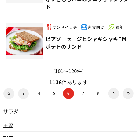
ド
ビアソーセージとシャキシャキTM
ポテトのサンド
[101～120件]
1136
件あります
4
5
6
7
8
サラダ
主菜