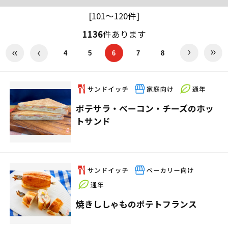
[101～120件]
1136
件あります
4
5
6
7
8
ポテサラ・ベーコン・チーズのホッ
トサンド
焼きししゃものポテトフランス